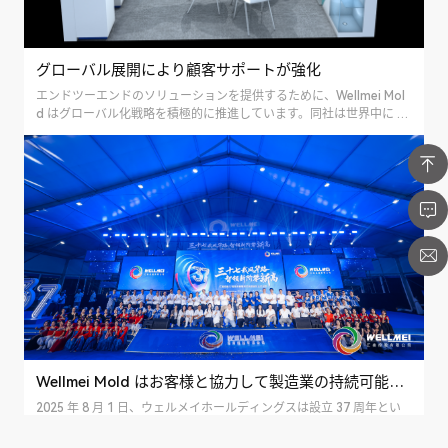
グローバル展開により顧客サポートが強化
エンドツーエンドのソリューションを提供するために、Wellmei Mol
d はグローバル化戦略を積極的に推進しています。同社は世界中に 8
つの生産拠点を設立しており、...
Wellmei Mold はお客様と協力して製造業の持続可能な未来を構築します
2025 年 8 月 1 日、ウェルメイホールディングスは設立 37 周年とい
う重要な節目を迎えると同時に、ベイエリア本社パークの正式運用を
記念しました。