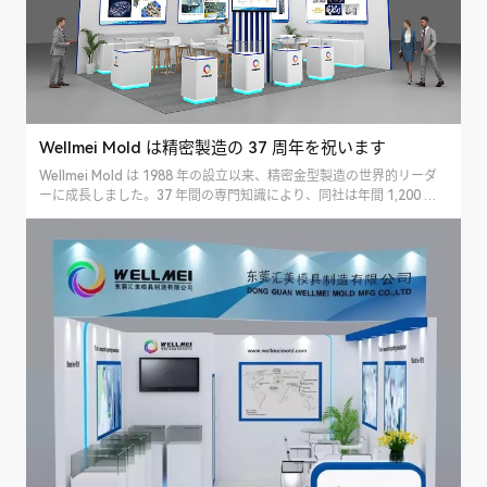
Wellmei Mold は精密製造の 37 周年を祝います
Wellmei Mold は 1988 年の設立以来、精密金型製造の世界的リーダ
ーに成長しました。37 年間の専門知識により、同社は年間 1,200 個
を超える高品質の金型を製造しており、その 80% は...