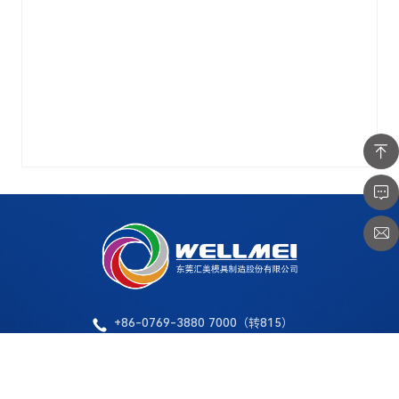
+86-0769-3880 7000（转815）
www.wellmeimold.com
Paul_liu@wellmei.cn